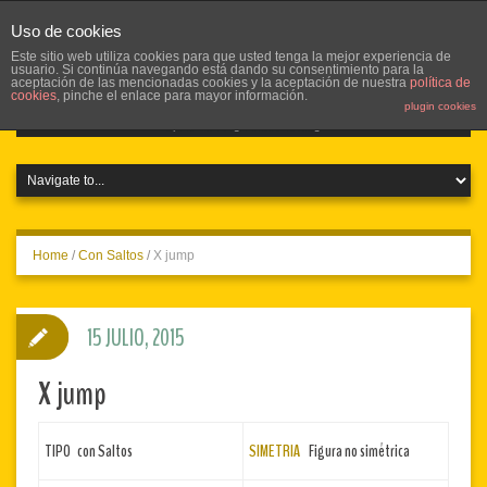
Uso de cookies
Este sitio web utiliza cookies para que usted tenga la mejor experiencia de
usuario. Si continúa navegando está dando su consentimiento para la
aceptación de las mencionadas cookies y la aceptación de nuestra
política de
cookies
, pinche el enlace para mayor información.
plugin cookies
Home
/
Con Saltos
/
X jump
15 JULIO, 2015
X jump
TIPO con Saltos
SIMETRIA
Figura no simétrica