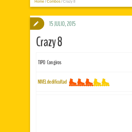
Home
/
Combos
/
Crazy 8
15 JULIO, 2015
Crazy 8
TIPO Con giros
NIVEL de dificultad