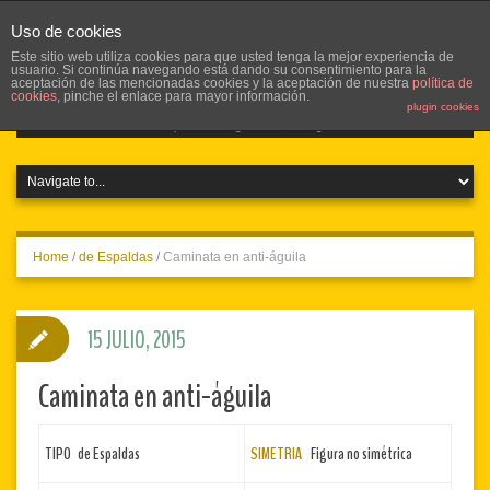
Uso de cookies
Este sitio web utiliza cookies para que usted tenga la mejor experiencia de
usuario. Si continúa navegando está dando su consentimiento para la
aceptación de las mencionadas cookies y la aceptación de nuestra
política de
cookies
, pinche el enlace para mayor información.
plugin cookies
Home
/
de Espaldas
/
Caminata en anti-águila
15 JULIO, 2015
Caminata en anti-águila
TIPO de Espaldas
SIMETRIA
Figura no simétrica