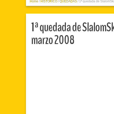
Home
/
HISTORICO
/
QUEDADAS
/
1ª quedada de SlalomSk
1ª quedada de SlalomS
marzo 2008