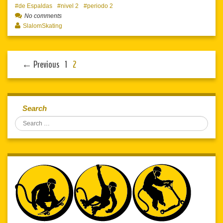
de Espaldas
nivel 2
periodo 2
No comments
SlalomSkating
← Previous
1
2
Search