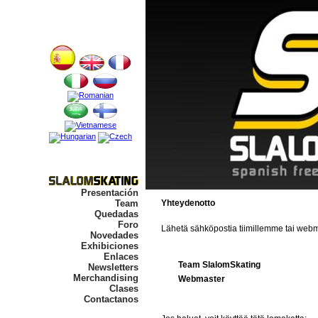
Presentación
Team
Yhteydenotto
Quedadas
Foro
Lähetä sähköpostia tiimillemme tai webma
Novedades
Exhibiciones
Enlaces
Team SlalomSkating
Newsletters
Merchandising
Webmaster
Clases
Contactanos