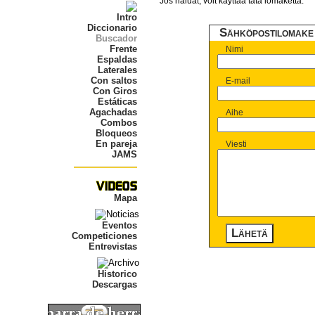
Jos haluat, voit käyttää tätä lomaketta:
Intro
Diccionario
Sähköpostilomake
Buscador
Frente
Nimi
Espaldas
Laterales
Con saltos
E-mail
Con Giros
Estáticas
Agachadas
Aihe
Combos
Bloqueos
En pareja
Viesti
JAMS
Mapa
Eventos
Lähetä
Competiciones
Entrevistas
Historico
Descargas