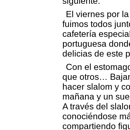
siguiente.
El viernes por 
fuimos todos jun
cafetería especia
portuguesa dond
delicias de este p
Con el estomago
que otros… Bajam
hacer slalom y c
mañana y un suel
A través del slalo
conociéndose má
compartiendo fig