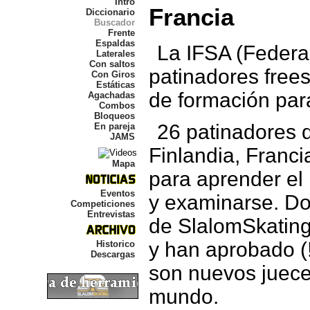
Intro
Francia
Diccionario
Buscador
Frente
Espaldas
La IFSA (Federa
Laterales
Con saltos
patinadores frees
Con Giros
Estáticas
de formación par
Agachadas
Combos
Bloqueos
26 patinadores d
En pareja
JAMS
Finlandia, Francia
Mapa
para aprender el
Eventos
y examinarse. D
Competiciones
Entrevistas
de SlalomSkating
y han aprobado (!
Historico
Descargas
son nuevos juece
mundo.