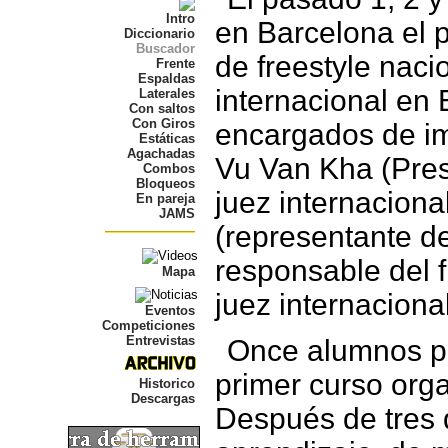
Intro
en Barcelona el 
Diccionario
Buscador
de freestyle naci
Frente
Espaldas
internacional en
Laterales
Con saltos
Con Giros
encargados de im
Estáticas
Agachadas
Vu Van Kha (Pres
Combos
Bloqueos
juez internaciona
En pareja
JAMS
(representante d
responsable del f
Mapa
juez internacional
Eventos
Competiciones
Entrevistas
Once alumnos pa
primer curso org
Historico
Descargas
Después de tres 