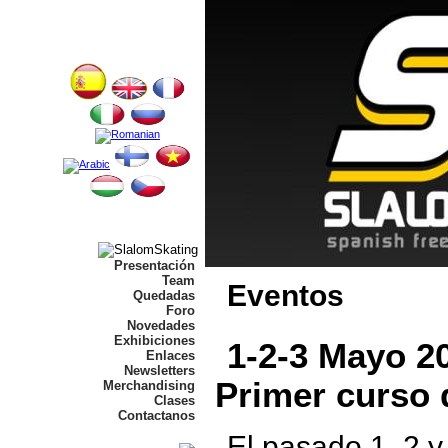
Presentación
Team
Eventos
Quedadas
Foro
Novedades
Exhibiciones
1-2-3 Mayo 20
Enlaces
Newsletters
Primer curso 
Merchandising
Clases
Contactanos
El pasado 1, 2 